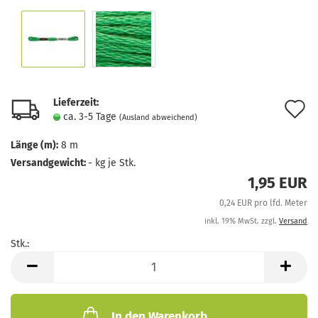
Lieferzeit:
A
ca. 3-5 Tage
(Ausland abweichend)
d
Länge (m):
8 m
M
Versandgewicht:
-
kg je Stk.
1,95 EUR
0,24 EUR pro lfd. Meter
inkl. 19% MwSt. zzgl.
Versand
Stk.:
Stk.
In den Warenkorb