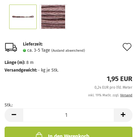
Lieferzeit:
A
ca. 3-5 Tage
(Ausland abweichend)
d
Länge (m):
8 m
M
Versandgewicht:
-
kg je Stk.
1,95 EUR
0,24 EUR pro lfd. Meter
inkl. 19% MwSt. zzgl.
Versand
Stk.:
Stk.
In den Warenkorb