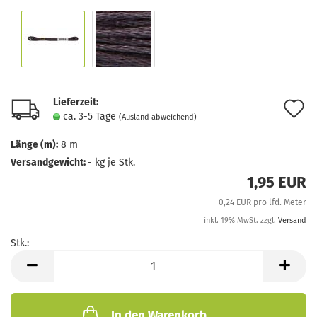
Lieferzeit:
A
ca. 3-5 Tage
(Ausland abweichend)
d
Länge (m):
8 m
M
Versandgewicht:
-
kg je Stk.
1,95 EUR
0,24 EUR pro lfd. Meter
inkl. 19% MwSt. zzgl.
Versand
Stk.:
Stk.
In den Warenkorb