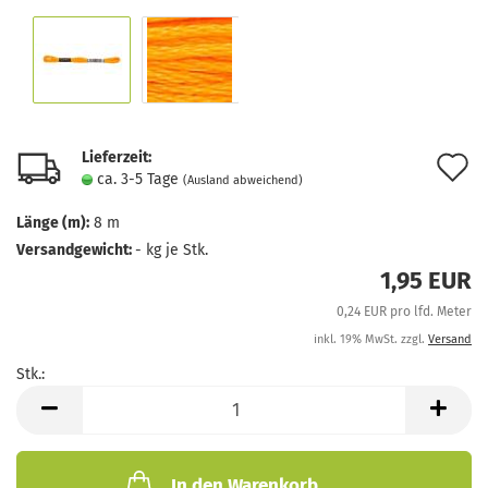
Lieferzeit:
A
ca. 3-5 Tage
(Ausland abweichend)
d
Länge (m):
8 m
M
Versandgewicht:
-
kg je Stk.
1,95 EUR
0,24 EUR pro lfd. Meter
inkl. 19% MwSt. zzgl.
Versand
Stk.:
Stk.
In den Warenkorb