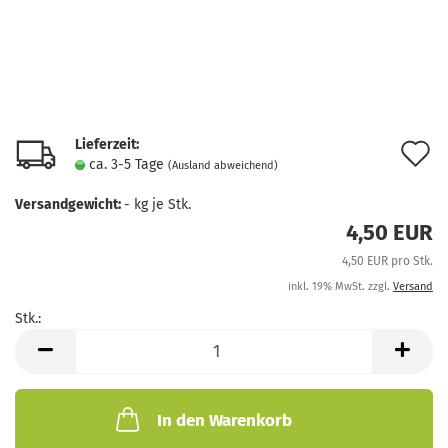
Lieferzeit:
A
ca. 3-5 Tage
(Ausland abweichend)
d
Versandgewicht:
-
kg je Stk.
M
4,50 EUR
4,50 EUR pro Stk.
inkl. 19% MwSt. zzgl.
Versand
Stk.:
Stk.
In den Warenkorb