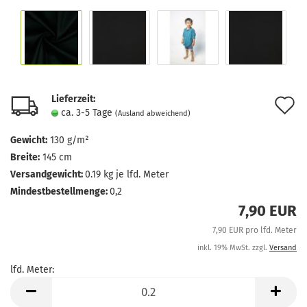
Lieferzeit:
A
ca. 3-5 Tage
(Ausland abweichend)
d
Gewicht:
130 g/m²
M
Breite:
145 cm
Versandgewicht:
0.19
kg je lfd. Meter
Mindestbestellmenge:
0,2
7,90 EUR
7,90 EUR pro lfd. Meter
inkl. 19% MwSt. zzgl.
Versand
lfd. Meter:
lfd.
Meter