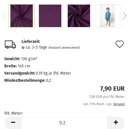
Lieferzeit:
A
ca. 3-5 Tage
(Ausland abweichend)
d
Gewicht:
130 g/m²
M
Breite:
145 cm
Versandgewicht:
0.19
kg je lfd. Meter
Mindestbestellmenge:
0,2
7,90 EUR
7,90 EUR pro lfd. Meter
inkl. 19% MwSt. zzgl.
Versand
lfd. Meter:
lfd.
Meter