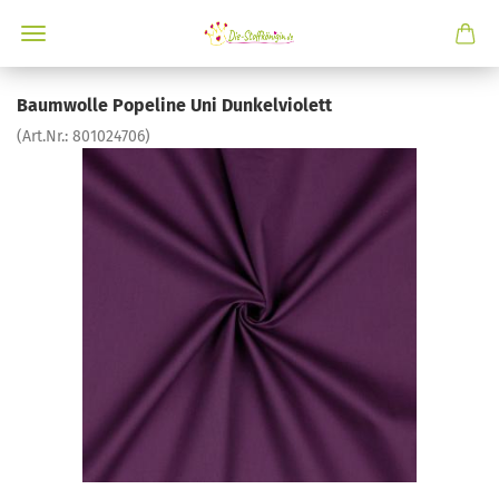
Baumwolle Popeline Uni Dunkelviolett
(Art.Nr.:
801024706
)