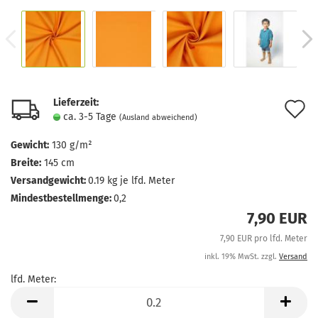
Lieferzeit:
A
ca. 3-5 Tage
(Ausland abweichend)
d
Gewicht:
130 g/m²
M
Breite:
145 cm
Versandgewicht:
0.19
kg je lfd. Meter
Mindestbestellmenge:
0,2
7,90 EUR
7,90 EUR pro lfd. Meter
inkl. 19% MwSt. zzgl.
Versand
lfd. Meter:
lfd.
Meter