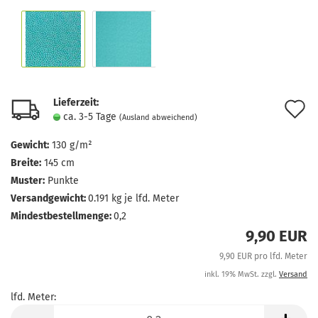
Lieferzeit:
A
ca. 3-5 Tage
(Ausland abweichend)
d
Gewicht:
130 g/m²
M
Breite:
145 cm
Muster:
Punkte
Versandgewicht:
0.191
kg je lfd. Meter
Mindestbestellmenge:
0,2
9,90 EUR
9,90 EUR pro lfd. Meter
inkl. 19% MwSt. zzgl.
Versand
lfd. Meter:
lfd.