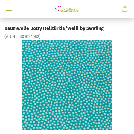
Baumwolle Dotty Helltürkis/Weiß by Swafing
(Art.Nr.:
801024682
)