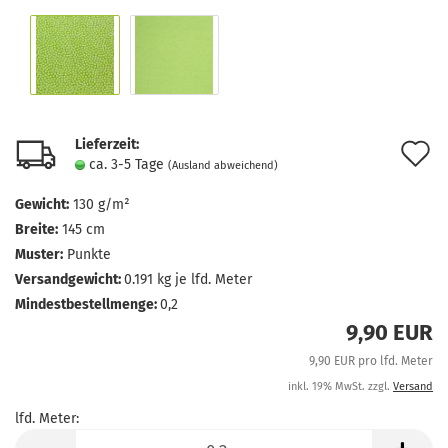
Lieferzeit:
A
ca. 3-5 Tage
(Ausland abweichend)
d
Gewicht:
130 g/m²
M
Breite:
145 cm
Muster:
Punkte
Versandgewicht:
0.191
kg je lfd. Meter
Mindestbestellmenge:
0,2
9,90 EUR
9,90 EUR pro lfd. Meter
inkl. 19% MwSt. zzgl.
Versand
lfd. Meter:
lfd.