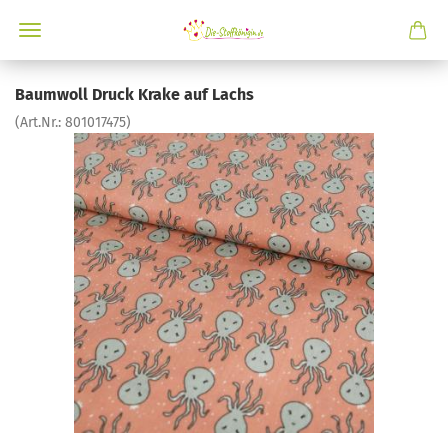
Baumwoll Druck Krake auf Lachs
(Art.Nr.:
801017475
)