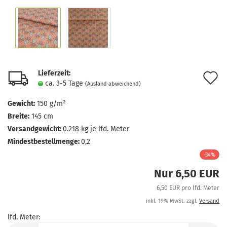
Lieferzeit:
A
ca. 3-5 Tage
(Ausland abweichend)
d
Gewicht:
150 g/m²
M
Breite:
145 cm
Versandgewicht:
0.218
kg je lfd. Meter
Mindestbestellmenge:
0,2
-34%
Nur 6,50 EUR
6,50 EUR pro lfd. Meter
inkl. 19% MwSt. zzgl.
Versand
lfd. Meter:
lfd.