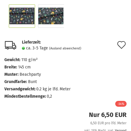
Lieferzeit:
A
ca. 3-5 Tage
(Ausland abweichend)
d
Gewicht:
110 g/m²
M
Breite:
145 cm
Muster:
Beachparty
Grundfarbe:
Bunt
Versandgewicht:
0.2
kg je lfd. Meter
Mindestbestellmenge:
0,2
-34%
Nur 6,50 EUR
6,50 EUR pro lfd. Meter
inkl. 19% MwSt. zzgl.
Versand