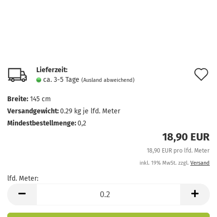
Lieferzeit:
A
ca. 3-5 Tage
(Ausland abweichend)
d
Breite:
145 cm
M
Versandgewicht:
0.29
kg je lfd. Meter
Mindestbestellmenge:
0,2
18,90 EUR
18,90 EUR pro lfd. Meter
inkl. 19% MwSt. zzgl.
Versand
lfd. Meter:
lfd.
Meter