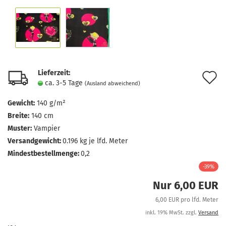
Lieferzeit:
A
ca. 3-5 Tage
(Ausland abweichend)
d
Gewicht:
140 g/m²
M
Breite:
140 cm
Muster:
Vampier
Versandgewicht:
0.196
kg je lfd. Meter
Mindestbestellmenge:
0,2
-39%
Nur 6,00 EUR
6,00 EUR pro lfd. Meter
inkl. 19% MwSt. zzgl.
Versand