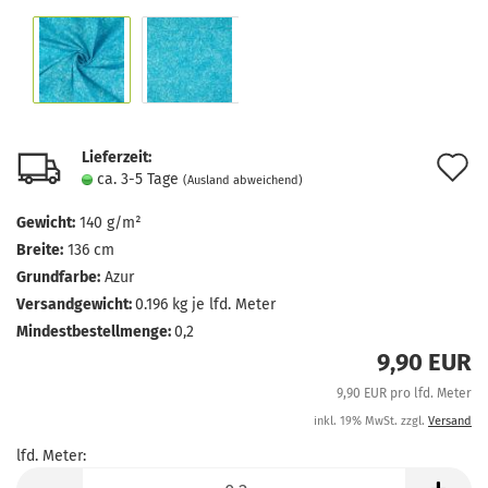
Lieferzeit:
A
ca. 3-5 Tage
(Ausland abweichend)
d
Gewicht:
140 g/m²
M
Breite:
136 cm
Grundfarbe:
Azur
Versandgewicht:
0.196
kg je lfd. Meter
Mindestbestellmenge:
0,2
9,90 EUR
9,90 EUR pro lfd. Meter
inkl. 19% MwSt. zzgl.
Versand
lfd. Meter:
lfd.