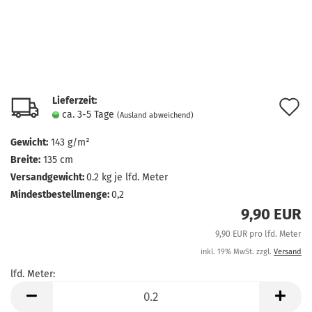
Lieferzeit:
A
ca. 3-5 Tage
(Ausland abweichend)
d
Gewicht:
143 g/m²
M
Breite:
135 cm
Versandgewicht:
0.2
kg je lfd. Meter
Mindestbestellmenge:
0,2
9,90 EUR
9,90 EUR pro lfd. Meter
inkl. 19% MwSt. zzgl.
Versand
lfd. Meter:
lfd.
Meter