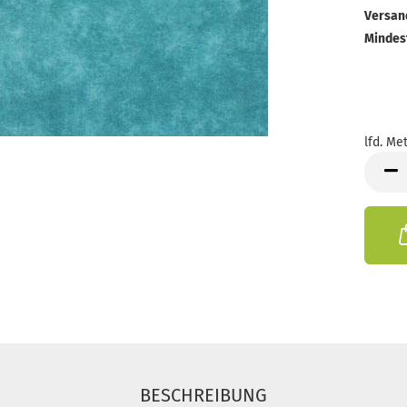
Versan
Mindes
lfd. Met
lfd.
Meter
BESCHREIBUNG