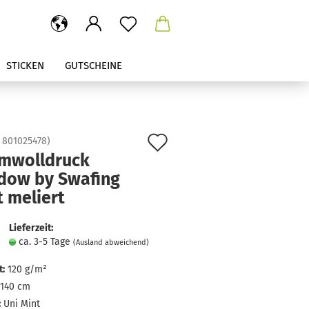
STICKEN
GUTSCHEINE
Auf
:
801025478
)
mwolldruck
den
dow by Swafing
Merkzettel
 meliert
Lieferzeit:
ca. 3-5 Tage
(Ausland abweichend)
:
120 g/m²
140 cm
:
Uni Mint