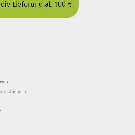
eie Lieferung ab 100 €
ngen
errufsformular
z