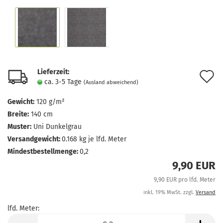
Lieferzeit:
A
ca. 3-5 Tage
(Ausland abweichend)
d
Gewicht:
120 g/m²
M
Breite:
140 cm
Muster:
Uni Dunkelgrau
Versandgewicht:
0.168
kg je lfd. Meter
Mindestbestellmenge:
0,2
9,90 EUR
9,90 EUR pro lfd. Meter
inkl. 19% MwSt. zzgl.
Versand
lfd. Meter:
lfd.