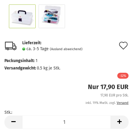
Lieferzeit:
A
ca. 3-5 Tage
(Ausland abweichend)
d
Packungsinhalt:
1
M
Versandgewicht:
0.5
kg je Stk.
-32%
Nur 17,90 EUR
17,90 EUR pro Stk.
inkl. 19% MwSt. zzgl.
Versand
Stk.:
Stk.