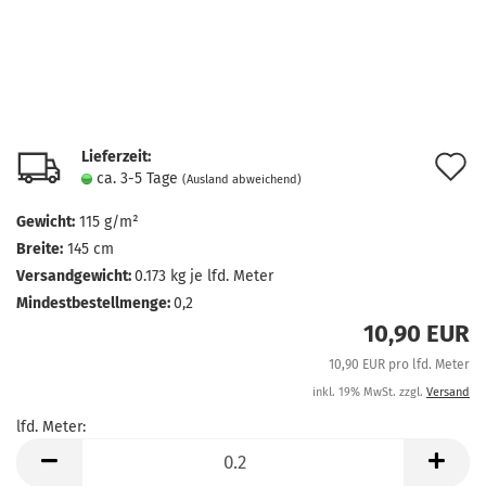
Lieferzeit:
A
ca. 3-5 Tage
(Ausland abweichend)
d
Gewicht:
115 g/m²
M
Breite:
145 cm
Versandgewicht:
0.173
kg je lfd. Meter
Mindestbestellmenge:
0,2
10,90 EUR
10,90 EUR pro lfd. Meter
inkl. 19% MwSt. zzgl.
Versand
lfd. Meter:
lfd.
Meter