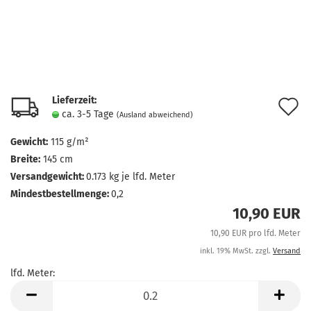
Lieferzeit:
A
ca. 3-5 Tage
(Ausland abweichend)
d
Gewicht:
115 g/m²
M
Breite:
145 cm
Versandgewicht:
0.173
kg je lfd. Meter
Mindestbestellmenge:
0,2
10,90 EUR
10,90 EUR pro lfd. Meter
inkl. 19% MwSt. zzgl.
Versand
lfd. Meter:
lfd.
Meter