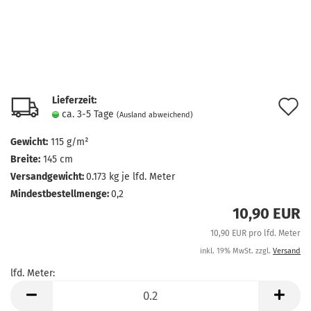
Lieferzeit:
A
ca. 3-5 Tage
(Ausland abweichend)
d
Gewicht:
115 g/m²
M
Breite:
145 cm
Versandgewicht:
0.173
kg je lfd. Meter
Mindestbestellmenge:
0,2
10,90 EUR
10,90 EUR pro lfd. Meter
inkl. 19% MwSt. zzgl.
Versand
lfd. Meter:
lfd.
Meter