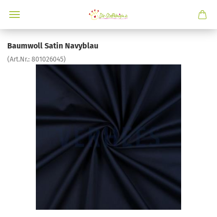
Baumwoll Satin Navyblau
(Art.Nr.:
801026045
)