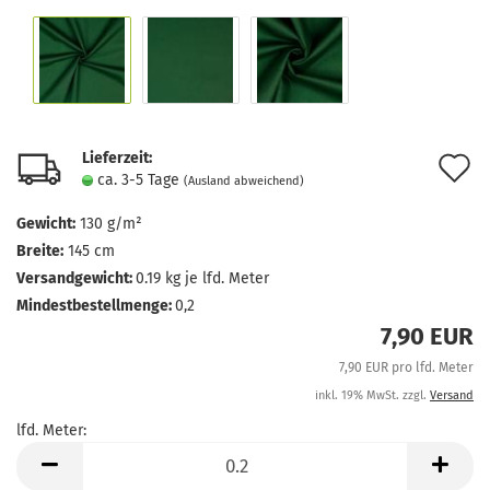
Lieferzeit:
A
ca. 3-5 Tage
(Ausland abweichend)
d
Gewicht:
130 g/m²
M
Breite:
145 cm
Versandgewicht:
0.19
kg je lfd. Meter
Mindestbestellmenge:
0,2
7,90 EUR
7,90 EUR pro lfd. Meter
inkl. 19% MwSt. zzgl.
Versand
lfd. Meter:
lfd.
Meter