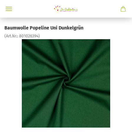
Baumwolle Popeline Uni Dunkelgrün
(Art.Nr.:
801026394
)