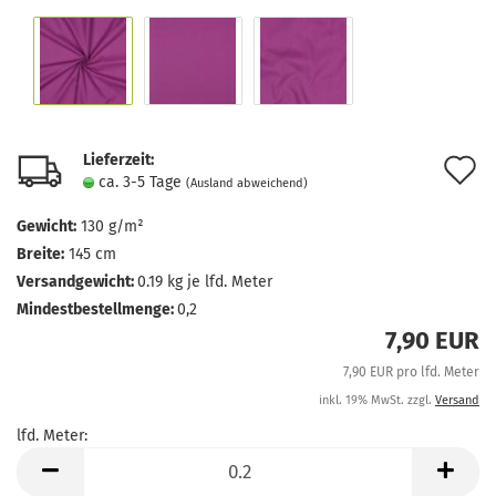
Lieferzeit:
A
ca. 3-5 Tage
(Ausland abweichend)
d
Gewicht:
130 g/m²
M
Breite:
145 cm
Versandgewicht:
0.19
kg je lfd. Meter
Mindestbestellmenge:
0,2
7,90 EUR
7,90 EUR pro lfd. Meter
inkl. 19% MwSt. zzgl.
Versand
lfd. Meter:
lfd.
Meter