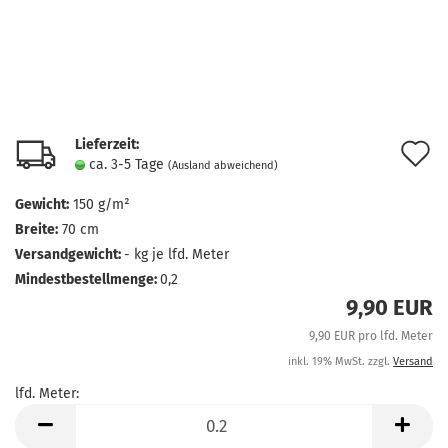
Lieferzeit:
A
ca. 3-5 Tage
(Ausland abweichend)
d
Gewicht:
150 g/m²
M
Breite:
70 cm
Versandgewicht:
-
kg je lfd. Meter
Mindestbestellmenge:
0,2
9,90 EUR
9,90 EUR pro lfd. Meter
inkl. 19% MwSt. zzgl.
Versand
lfd. Meter:
lfd.
Meter