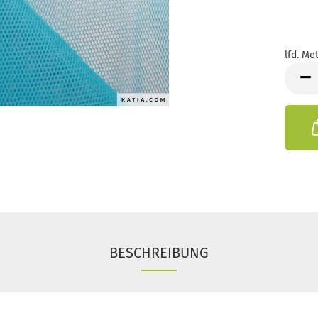
lfd. Met
lfd.
Meter
BESCHREIBUNG