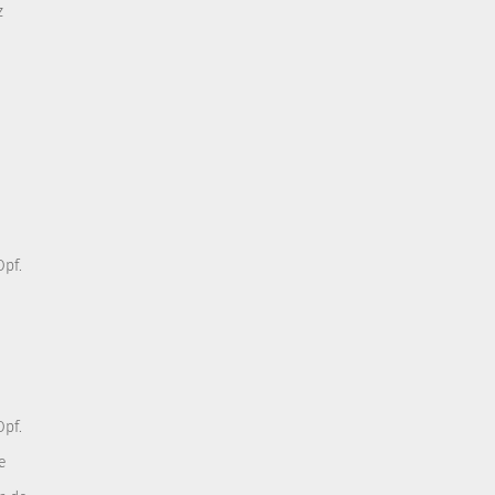
z
pf.
pf.
e