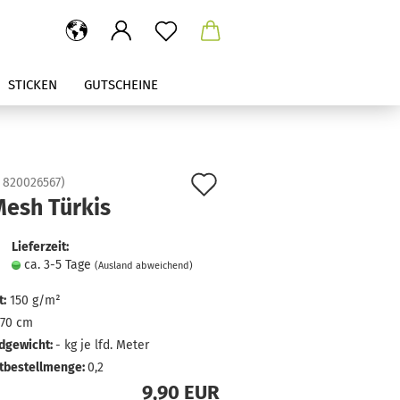
STICKEN
GUTSCHEINE
Auf
:
820026567
)
Mesh Türkis
den
Merkzettel
Lieferzeit:
ca. 3-5 Tage
(Ausland abweichend)
:
150 g/m²
70 cm
dgewicht:
-
kg je lfd. Meter
tbestellmenge:
0,2
9,90 EUR