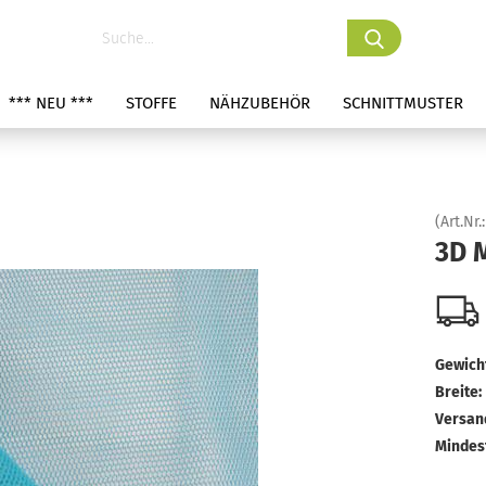
*** NEU ***
STOFFE
NÄHZUBEHÖR
SCHNITTMUSTER
(Art.Nr.
3D 
Gewicht
Breite:
Versan
Mindes