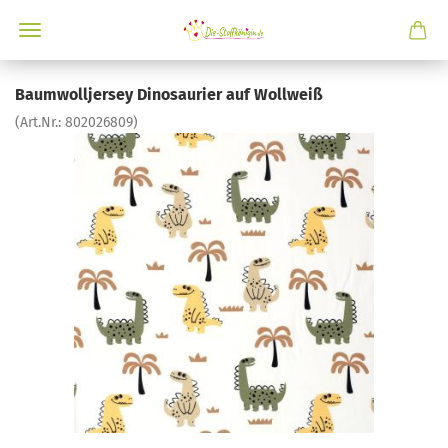
Baumwolljersey Dinosaurier auf Wollweiß
(Art.Nr.:
802026809
)