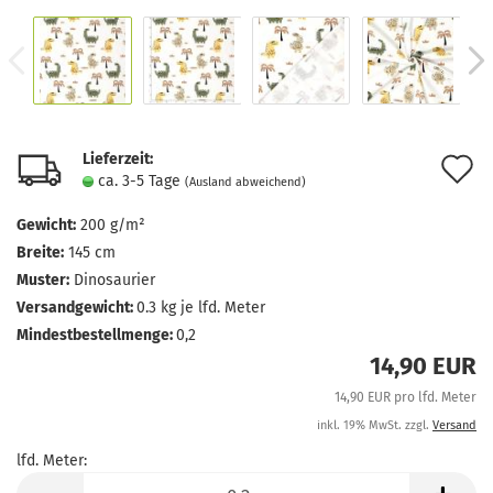
Lieferzeit:
A
ca. 3-5 Tage
(Ausland abweichend)
d
Gewicht:
200 g/m²
M
Breite:
145 cm
Muster:
Dinosaurier
Versandgewicht:
0.3
kg je lfd. Meter
Mindestbestellmenge:
0,2
14,90 EUR
14,90 EUR pro lfd. Meter
inkl. 19% MwSt. zzgl.
Versand
lfd. Meter:
lfd.