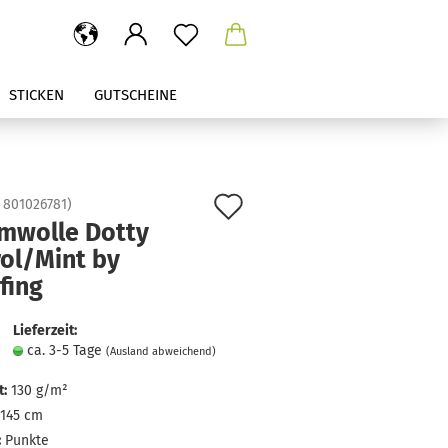
STICKEN
GUTSCHEINE
Auf
:
801026781
)
mwolle Dotty
den
rol/Mint by
Merkzettel
fing
Lieferzeit:
ca. 3-5 Tage
(Ausland abweichend)
:
130 g/m²
145 cm
:
Punkte