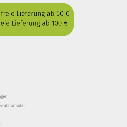
reie Lieferung ab 50 €
eie Lieferung ab 100 €
ngen
errufsformular
z