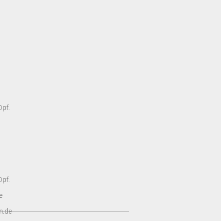
pf.
pf.
e
n.de