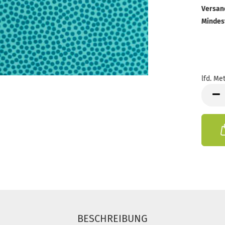
Versan
Mindes
lfd. Met
lfd.
Meter
BESCHREIBUNG