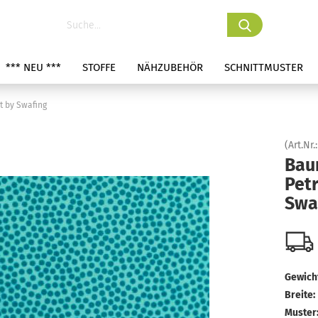
*** NEU ***
STOFFE
NÄHZUBEHÖR
SCHNITTMUSTER
t by Swafing
(Art.Nr.
Bau
Pet
Swa
Gewicht
Breite:
Muster