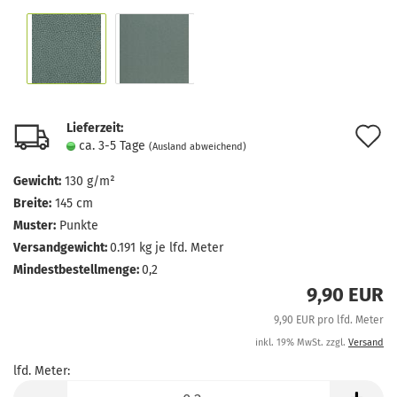
Lieferzeit:
A
ca. 3-5 Tage
(Ausland abweichend)
d
Gewicht:
130 g/m²
M
Breite:
145 cm
Muster:
Punkte
Versandgewicht:
0.191
kg je lfd. Meter
Mindestbestellmenge:
0,2
9,90 EUR
9,90 EUR pro lfd. Meter
inkl. 19% MwSt. zzgl.
Versand
lfd. Meter:
lfd.