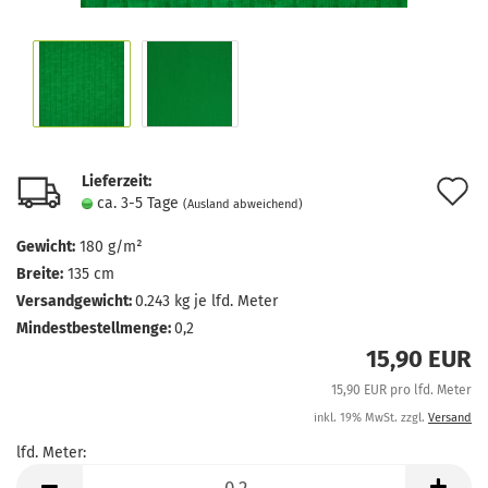
Lieferzeit:
A
ca. 3-5 Tage
(Ausland abweichend)
d
Gewicht:
180 g/m²
M
Breite:
135 cm
Versandgewicht:
0.243
kg je lfd. Meter
Mindestbestellmenge:
0,2
15,90 EUR
15,90 EUR pro lfd. Meter
inkl. 19% MwSt. zzgl.
Versand
lfd. Meter:
lfd.