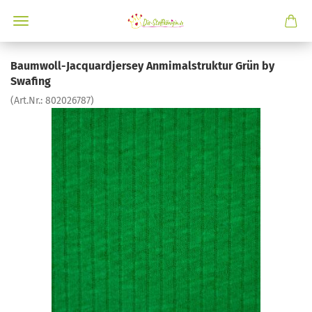
Baumwoll-Jacquardjersey Anmimalstruktur Grün by
Swafing
(Art.Nr.:
802026787
)