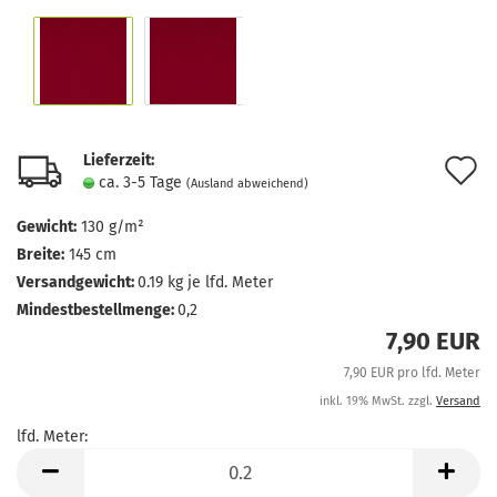
Lieferzeit:
A
ca. 3-5 Tage
(Ausland abweichend)
d
Gewicht:
130 g/m²
M
Breite:
145 cm
Versandgewicht:
0.19
kg je lfd. Meter
Mindestbestellmenge:
0,2
7,90 EUR
7,90 EUR pro lfd. Meter
inkl. 19% MwSt. zzgl.
Versand
lfd. Meter:
lfd.
Meter