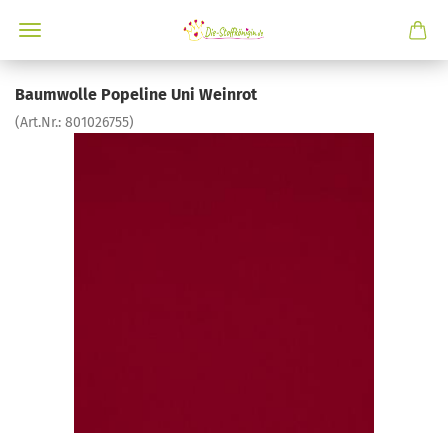
Baumwolle Popeline Uni Weinrot
(Art.Nr.:
801026755
)