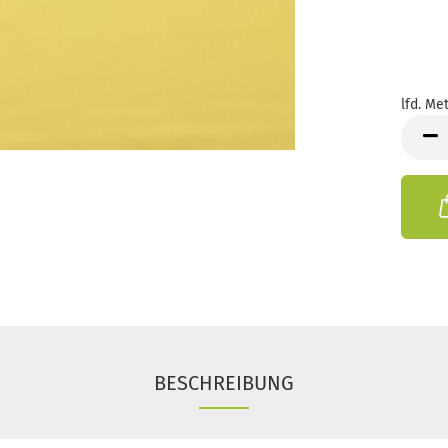
lfd. Met
lfd.
Meter
BESCHREIBUNG