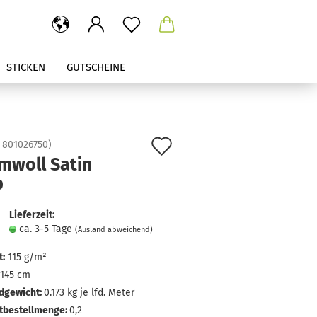
STICKEN
GUTSCHEINE
Auf
:
801026750
)
mwoll Satin
den
b
Merkzettel
Lieferzeit:
ca. 3-5 Tage
(Ausland abweichend)
:
115 g/m²
145 cm
dgewicht:
0.173
kg je lfd. Meter
tbestellmenge:
0,2