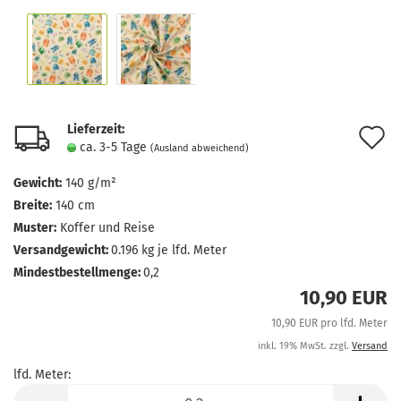
Lieferzeit:
A
ca. 3-5 Tage
(Ausland abweichend)
d
Gewicht:
140 g/m²
M
Breite:
140 cm
Muster:
Koffer und Reise
Versandgewicht:
0.196
kg je lfd. Meter
Mindestbestellmenge:
0,2
10,90 EUR
10,90 EUR pro lfd. Meter
inkl. 19% MwSt. zzgl.
Versand
lfd. Meter:
lfd.