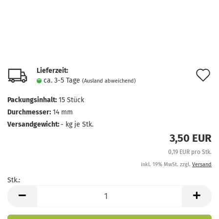
Lieferzeit:
A
ca. 3-5 Tage
(Ausland abweichend)
d
Packungsinhalt:
15 Stück
M
Durchmesser:
14 mm
Versandgewicht:
-
kg je Stk.
3,50 EUR
0,19 EUR pro Stk.
inkl. 19% MwSt. zzgl.
Versand
Stk.:
Stk.