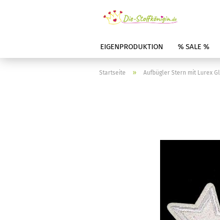
EIGENPRODUKTION
% SALE %
»
Startseite
Aufbügler Stern mit Lurex G