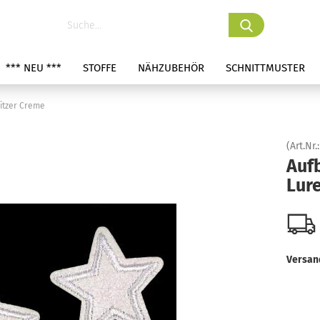
*** NEU ***
STOFFE
NÄHZUBEHÖR
SCHNITTMUSTER
litzer Creme
(Art.Nr.
Aufb
Lure
Versan