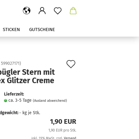
STICKEN
GUTSCHEINE
Auf
:
599027171
)
ügler Stern mit
den
x Glitzer Creme
Merkzettel
Lieferzeit:
ca. 3-5 Tage
(Ausland abweichend)
dgewicht:
-
kg je Stk.
1,90 EUR
1,90 EUR pro Stk.
inkl. 19% MwSt. zzgl.
Versand