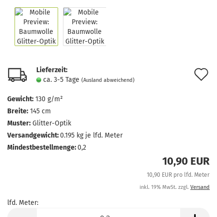
Lieferzeit:
A
ca. 3-5 Tage
(Ausland abweichend)
d
Gewicht:
130 g/m²
M
Breite:
145 cm
Muster:
Glitter-Optik
Versandgewicht:
0.195
kg je lfd. Meter
Mindestbestellmenge:
0,2
10,90 EUR
10,90 EUR pro lfd. Meter
inkl. 19% MwSt. zzgl.
Versand
lfd. Meter:
lfd.