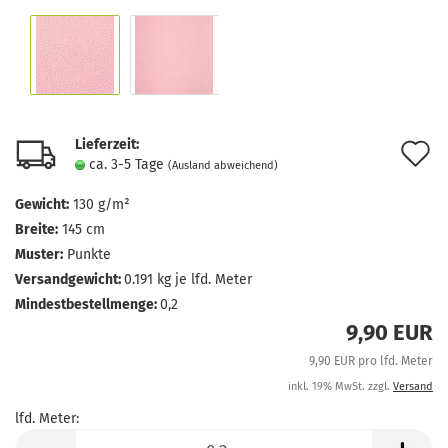
Lieferzeit:
A
ca. 3-5 Tage
(Ausland abweichend)
d
Gewicht:
130 g/m²
M
Breite:
145 cm
Muster:
Punkte
Versandgewicht:
0.191
kg je lfd. Meter
Mindestbestellmenge:
0,2
9,90 EUR
9,90 EUR pro lfd. Meter
inkl. 19% MwSt. zzgl.
Versand
lfd. Meter:
lfd.