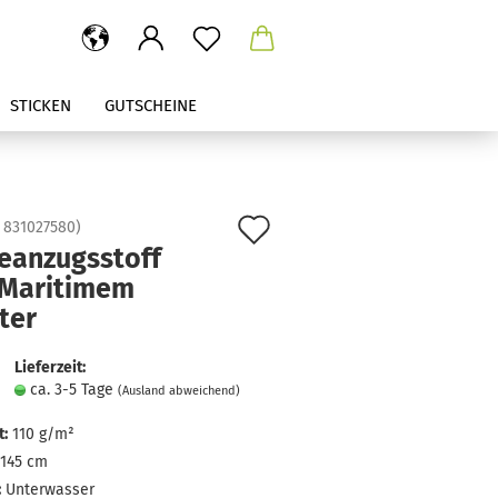
STICKEN
GUTSCHEINE
Auf
:
831027580
)
eanzugsstoff
den
 Maritimem
Merkzettel
ter
Lieferzeit:
ca. 3-5 Tage
(Ausland abweichend)
:
110 g/m²
145 cm
:
Unterwasser