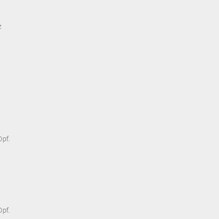
z
pf.
pf.