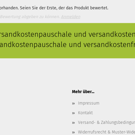
rhanden. Seien Sie der Erste, der das Produkt bewertet.
 Bewertung abgeben zu können.
Anmelden
ersandkostenpauschale und versandkostenf
rsandkostenpauschale und versandkostenfr
Mehr über...
Impressum
Kontakt
Versand- & Zahlungsbedingu
Widerrufsrecht & Muster-Wid