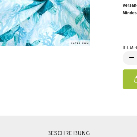
Versan
Mindes
lfd. Met
lfd.
Meter
BESCHREIBUNG