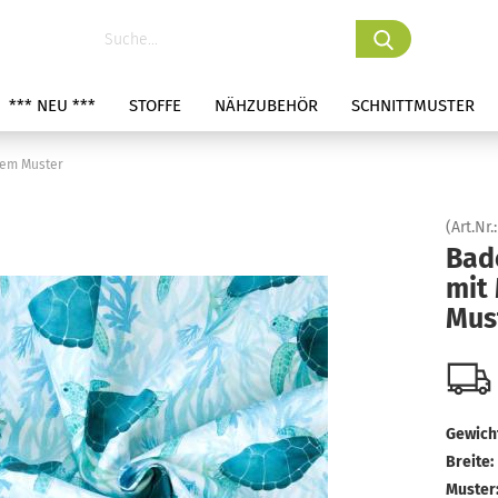
*** NEU ***
STOFFE
NÄHZUBEHÖR
SCHNITTMUSTER
mem Muster
(Art.Nr.
Bad
mit
Mus
Gewicht
Breite:
Muster