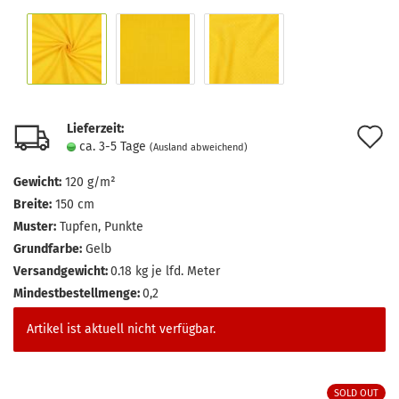
Lieferzeit:
A
ca. 3-5 Tage
(Ausland abweichend)
d
Gewicht:
120 g/m²
M
Breite:
150 cm
Muster:
Tupfen, Punkte
Grundfarbe:
Gelb
Versandgewicht:
0.18
kg je lfd. Meter
Mindestbestellmenge:
0,2
Artikel ist aktuell nicht verfügbar.
SOLD OUT