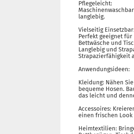
Pflegeleicht:
Maschinenwaschbar u
langlebig.
Vielseitig Einsetzbar
Perfekt geeignet für
Bettwäsche und Tis
Langlebig und Strap
Strapazierfähigkeit
Anwendungsideen:
Kleidung: Nähen Sie
bequeme Hosen. Baum
das leicht und denno
Accessoires: Kreier
einen frischen Look 
Heimtextilien: Brin