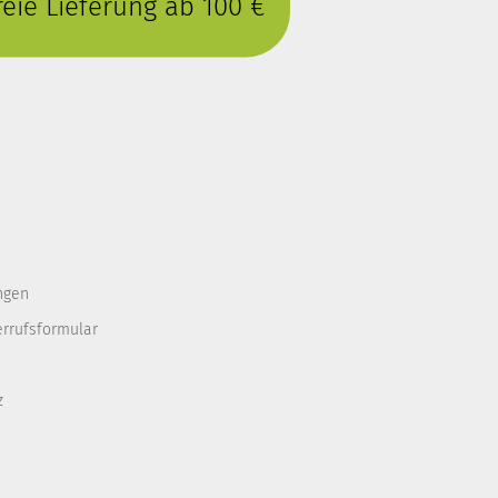
eie Lieferung ab 100 €
ngen
errufsformular
z