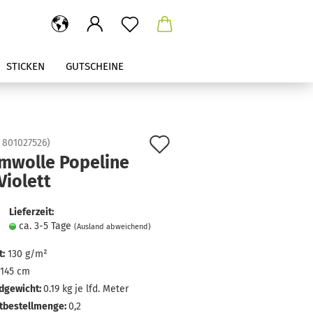
STICKEN
GUTSCHEINE
Auf
:
801027526
)
mwolle Popeline
den
Violett
Merkzettel
Lieferzeit:
ca. 3-5 Tage
(Ausland abweichend)
:
130 g/m²
145 cm
dgewicht:
0.19
kg je lfd. Meter
tbestellmenge:
0,2