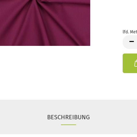
lfd. Met
lfd.
Meter
BESCHREIBUNG