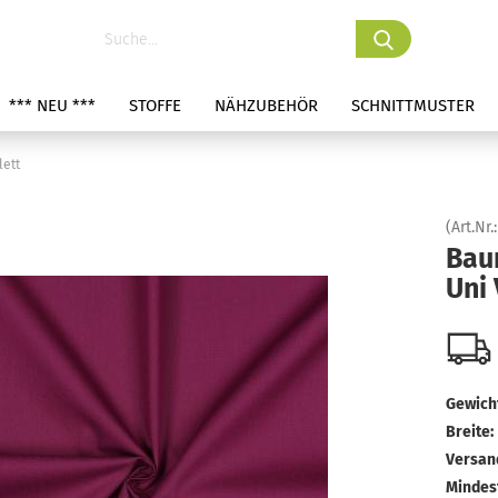
*** NEU ***
STOFFE
NÄHZUBEHÖR
SCHNITTMUSTER
lett
(Art.Nr.
Bau
Uni 
Gewicht
Breite:
Versan
Mindes