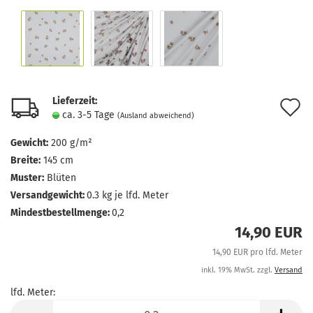
Lieferzeit:
A
ca. 3-5 Tage
(Ausland abweichend)
d
Gewicht:
200 g/m²
M
Breite:
145 cm
Muster:
Blüten
Versandgewicht:
0.3
kg je lfd. Meter
Mindestbestellmenge:
0,2
14,90 EUR
14,90 EUR pro lfd. Meter
inkl. 19% MwSt. zzgl.
Versand
lfd. Meter:
lfd.