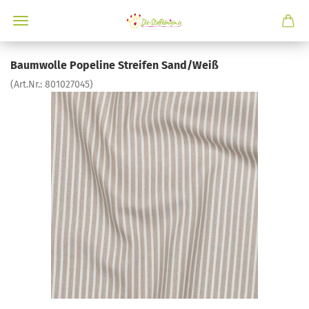
Baumwolle Popeline Streifen Sand/Weiß
(Art.Nr.:
801027045
)