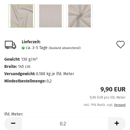
Lieferzeit:
A
ca. 3-5 Tage
(Ausland abweichend)
d
Gewicht:
130 g/m²
M
Breite:
145 cm
Versandgewicht:
0.188
kg je lfd. Meter
Mindestbestellmenge:
0,2
9,90 EUR
9,90 EUR pro lfd. Meter
inkl. 19% MwSt. zzgl.
Versand
lfd. Meter:
lfd.
Meter