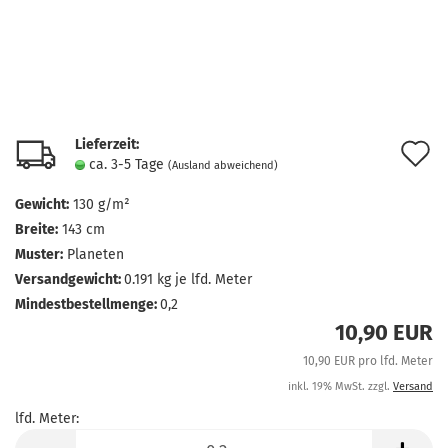
Lieferzeit:
A
ca. 3-5 Tage
(Ausland abweichend)
d
Gewicht:
130 g/m²
M
Breite:
143 cm
Muster:
Planeten
Versandgewicht:
0.191
kg je lfd. Meter
Mindestbestellmenge:
0,2
10,90 EUR
10,90 EUR pro lfd. Meter
inkl. 19% MwSt. zzgl.
Versand
lfd. Meter:
lfd.