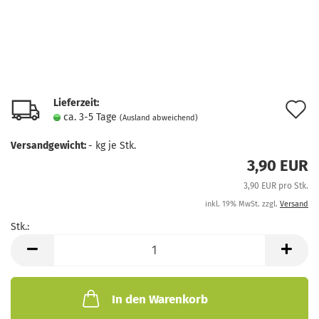
Lieferzeit:
A
ca. 3-5 Tage
(Ausland abweichend)
d
Versandgewicht:
-
kg je Stk.
M
3,90 EUR
3,90 EUR pro Stk.
inkl. 19% MwSt. zzgl.
Versand
Stk.:
Stk.
In den Warenkorb