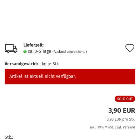
Lieferzeit:
A
ca. 3-5 Tage
(Ausland abweichend)
d
Versandgewicht:
-
kg je Stk.
M
Artikel ist aktuell nicht verfügbar.
SOLD OUT
3,90 EUR
3,90 EUR pro Stk.
inkl. 19% MwSt. zzgl.
Versand
Stk.: