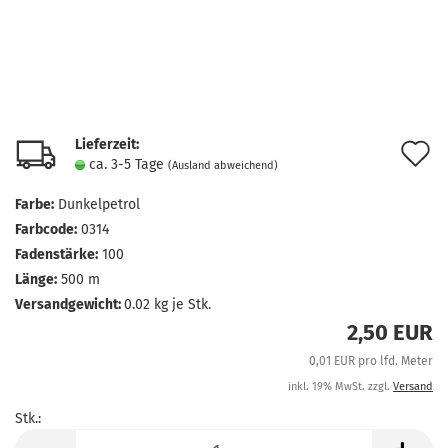
Lieferzeit:
A
ca. 3-5 Tage
(Ausland abweichend)
d
Farbe:
Dunkelpetrol
M
Farbcode:
0314
Fadenstärke:
100
Länge:
500 m
Versandgewicht:
0.02
kg je Stk.
2,50 EUR
0,01 EUR pro lfd. Meter
inkl. 19% MwSt. zzgl.
Versand
Stk.:
Stk.