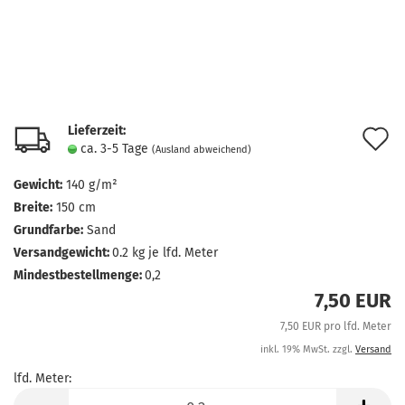
Lieferzeit:
A
ca. 3-5 Tage
(Ausland abweichend)
d
Gewicht:
140 g/m²
M
Breite:
150 cm
Grundfarbe:
Sand
Versandgewicht:
0.2
kg je lfd. Meter
Mindestbestellmenge:
0,2
7,50 EUR
7,50 EUR pro lfd. Meter
inkl. 19% MwSt. zzgl.
Versand
lfd. Meter:
lfd.