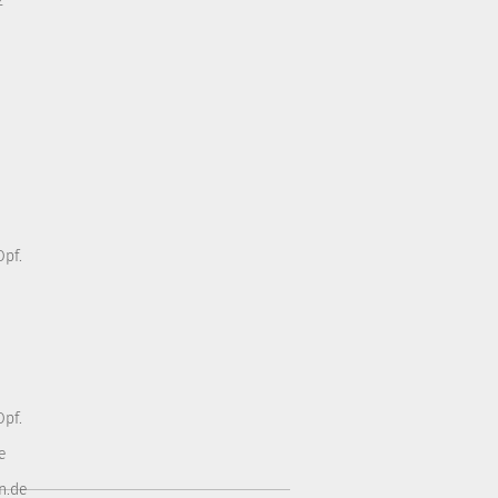
z
pf.
pf.
e
n.de