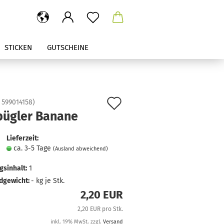
STICKEN
GUTSCHEINE
Auf
:
599014158
)
bügler Banane
den
Merkzettel
Lieferzeit:
ca. 3-5 Tage
(Ausland abweichend)
sinhalt:
1
dgewicht:
-
kg je Stk.
2,20 EUR
2,20 EUR pro Stk.
inkl. 19% MwSt. zzgl.
Versand