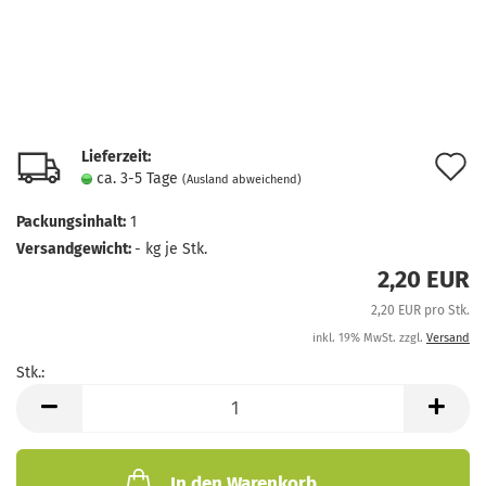
Lieferzeit:
A
ca. 3-5 Tage
(Ausland abweichend)
d
Packungsinhalt:
1
M
Versandgewicht:
-
kg je Stk.
2,20 EUR
2,20 EUR pro Stk.
inkl. 19% MwSt. zzgl.
Versand
Stk.:
Stk.
In den Warenkorb