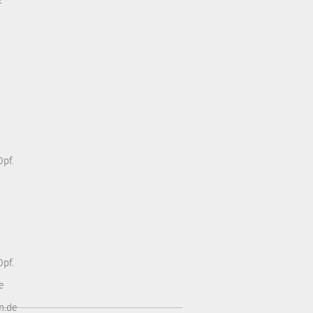
z
pf.
pf.
e
n.de