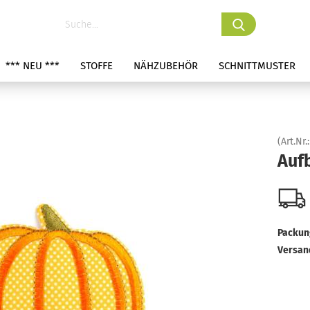
*** NEU ***
STOFFE
NÄHZUBEHÖR
SCHNITTMUSTER
(Art.Nr.
Auf
Packung
Versan