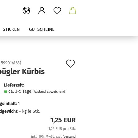
STICKEN
GUTSCHEINE
Auf
:
599014163
)
bügler Kürbis
den
Merkzettel
Lieferzeit:
ca. 3-5 Tage
(Ausland abweichend)
sinhalt:
1
dgewicht:
-
kg je Stk.
1,25 EUR
1,25 EUR pro Stk.
inkl. 19% MwSt. zzgl.
Versand