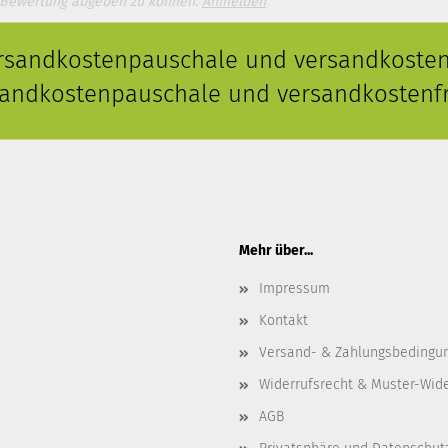
 Bewertung abgeben zu können.
Anmelden
ersandkostenpauschale und versandkostenf
rsandkostenpauschale und versandkostenfr
Mehr über...
Impressum
Kontakt
Versand- & Zahlungsbedingu
Widerrufsrecht & Muster-Wid
AGB